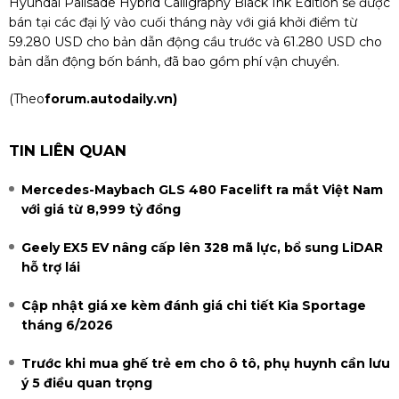
Hyundai Palisade Hybrid Calligraphy Black Ink Edition sẽ được
bán tại các đại lý vào cuối tháng này với giá khởi điểm từ
59.280 USD cho bản dẫn động cầu trước và 61.280 USD cho
bản dẫn động bốn bánh, đã bao gồm phí vận chuyển.
(Theo
forum.autodaily.vn)
TIN LIÊN QUAN
Mercedes-Maybach GLS 480 Facelift ra mắt Việt Nam
với giá từ 8,999 tỷ đồng
Geely EX5 EV nâng cấp lên 328 mã lực, bổ sung LiDAR
hỗ trợ lái
Cập nhật giá xe kèm đánh giá chi tiết Kia Sportage
tháng 6/2026
Trước khi mua ghế trẻ em cho ô tô, phụ huynh cần lưu
ý 5 điều quan trọng