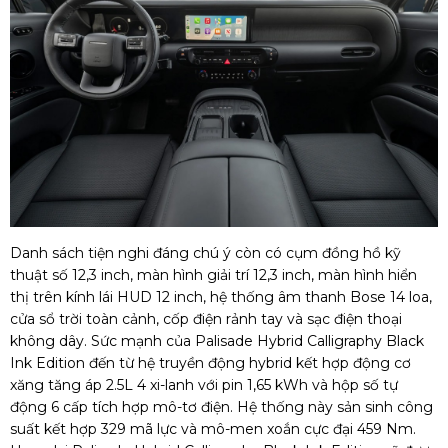
Danh sách tiện nghi đáng chú ý còn có cụm đồng hồ kỹ
thuật số 12,3 inch, màn hình giải trí 12,3 inch, màn hình hiển
thị trên kính lái HUD 12 inch, hệ thống âm thanh Bose 14 loa,
cửa sổ trời toàn cảnh, cốp điện rảnh tay và sạc điện thoại
không dây. Sức mạnh của Palisade Hybrid Calligraphy Black
Ink Edition đến từ hệ truyền động hybrid kết hợp động cơ
xăng tăng áp 2.5L 4 xi-lanh với pin 1,65 kWh và hộp số tự
động 6 cấp tích hợp mô-tơ điện. Hệ thống này sản sinh công
suất kết hợp 329 mã lực và mô-men xoắn cực đại 459 Nm.