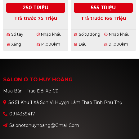
250 TRIỆU
555 TRIỆU
Trả trước 75 Triệu
Trả trước 166 Triệu
Số tay
Nhập khẩu
Số tự động
Nhập khẩu
directions_car
info
directions_car
info
Xăng
14,000km
Dầu
91,000km
ev_station
directions_car
ev_station
directions_car
SALON Ô TÔ HUY HOÀNG
Mua Bán - Trao Đổi Xe Cũ
Số 51 Khu 1 Xã Sơn Vi Huyện Lâm Thao Tỉnh Phú Thọ
0914339417
Salonotohuyhoang@gmail.com