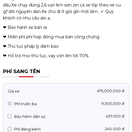
đầu.Xe chạy đúng 2,6 vạn km sơn zin cả xe lốp theo xe cu
gf đời nguyên dàn.Xe chủ đi ít giữ gìn mới lắm.. ✓ Quý
khách có nhu cầu alo ạ..
❤ Bảo hành xe bán ra
❤ Miễn phí phí hợp đồng mua bán công chứng
❤ Thủ tục pháp lý đảm bảo
❤ Hỗ trợ mọi thủ tục, vay vốn lên tới 70%
PHÍ SANG TÊN
475,000,000 đ
Giá xe
9,500,000 đ
Phí trước bạ
437.000 đ
Bảo hiểm dân sự
240.000 đ
Phí đăng kiểm