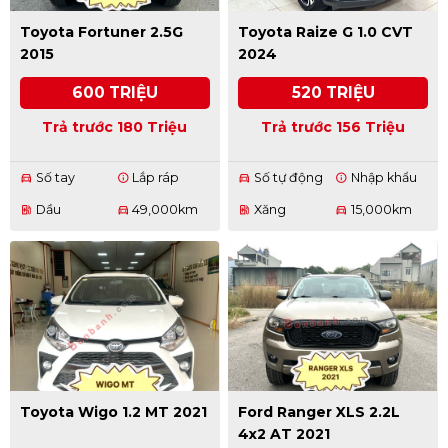
Toyota Fortuner 2.5G
Toyota Raize G 1.0 CVT
2015
2024
600 TRIỆU
520 TRIỆU
Trả trước 180 Triệu
Trả trước 156 Triệu
Số tay
Lắp ráp
Số tự động
Nhập khẩu
directions_car
info
directions_car
info
Dầu
49,000km
Xăng
15,000km
ev_station
directions_car
ev_station
directions_car
Toyota Wigo 1.2 MT 2021
Ford Ranger XLS 2.2L
4x2 AT 2021