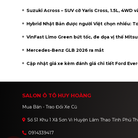
Suzuki Across – SUV cỡ Yaris Cross, 1.5L, 4WD v
Hybrid Nhật Bản được người Việt chọn nhiều: 
VinFast Limo Green bứt tốc, đe dọa vị thế Mits
Mercedes-Benz GLB 2026 ra mắt
Cập nhật giá xe kèm đánh giá chi tiết Ford Eve
SALON Ô TÔ HUY HOÀNG
Mua Bán - Trao Đổi Xe Cũ
Số 51 Khu 1 Xã Sơn Vi Huyện Lâm Thao Tỉnh Phú T
0914339417