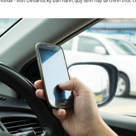
orida - Ron DeSantis ký ban hành, quy định này sẽ chính thức c