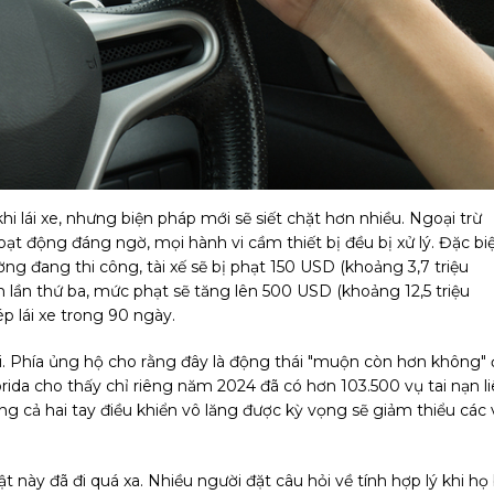
 khi lái xe, nhưng biện pháp mới sẽ siết chặt hơn nhiều. Ngoại trừ
t động đáng ngờ, mọi hành vi cầm thiết bị đều bị xử lý. Đặc biệ
g đang thi công, tài xế sẽ bị phạt 150 USD (khoảng 3,7 triệu
 lần thứ ba, mức phạt sẽ tăng lên 500 USD (khoảng 12,5 triệu
p lái xe trong 90 ngày.
nổi. Phía ủng hộ cho rằng đây là động thái "muộn còn hơn không" 
rida cho thấy chỉ riêng năm 2024 đã có hơn 103.500 vụ tai nạn l
ùng cả hai tay điều khiển vô lăng được kỳ vọng sẽ giảm thiểu các
uật này đã đi quá xa. Nhiều người đặt câu hỏi về tính hợp lý khi họ 