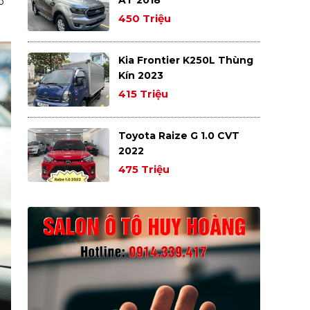
ó
450 Triệu
Kia Frontier K250L Thùng
Kín 2023
415 Triệu
Toyota Raize G 1.0 CVT
2022
475 Triệu