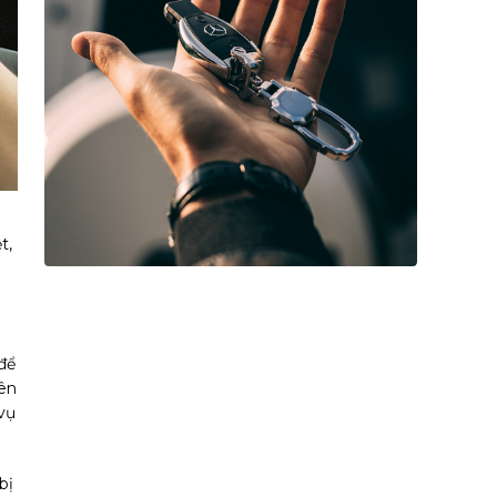
t,
để
iên
 vụ
bị