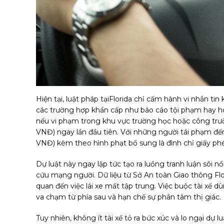
Hiện tại, luật pháp tạiFlorida chỉ cấm hành vi nhắn tin
các trường hợp khẩn cấp như báo cáo tội phạm hay hoạ
nếu vi phạm trong khu vực trường học hoặc công trườn
VNĐ) ngay lần đầu tiên. Với những người tái phạm đến
VNĐ) kèm theo hình phạt bổ sung là đình chỉ giấy phé
Dự luật này ngay lập tức tạo ra luồng tranh luận sôi 
cứu mạng người. Dữ liệu từ Sở An toàn Giao thông Flo
quan đến việc lái xe mất tập trung. Việc buộc tài xế d
va chạm từ phía sau và hạn chế sự phân tâm thị giác.
Tuy nhiên, không ít tài xế tỏ ra bức xúc và lo ngại dự l