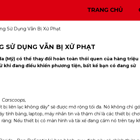
TRANG CHỦ
ông Sử Dụng Vẫn Bị Xử Phạt
G SỬ DỤNG VẪN BỊ XỬ PHẠT
da (Mỹ) có thể thay đổi hoàn toàn thói quen của hàng triệu
tử khi đang điều khiển phương tiện, bất kể bạn có đang sử
Carscoops,
t bị liên lạc không dây" sẽ được mở rộng tối đa. Nó không chỉ gó
tính bảng, laptop, máy nhắn tin và thậm chí là các thiết bị chơ
ràng: Nếu thiết bị có màn hình và tài xế đang cầm nó trên tay k