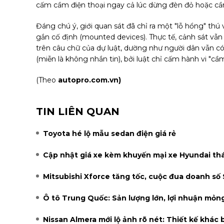
cấm cầm điện thoại ngay cả lúc dừng đèn đỏ hoặc cần 
Đáng chú ý, giới quan sát đã chỉ ra một "lỗ hổng" thú
gắn cố định (mounted devices). Thực tế, cảnh sát vẫ
trên câu chữ của dự luật, dường như người dân vẫn c
(miễn là không nhắn tin), bởi luật chỉ cấm hành vi "cầm
(Theo
autopro.com.vn)
TIN LIÊN QUAN
Toyota hé lộ mẫu sedan điện giá rẻ
Cập nhật giá xe kèm khuyến mại xe Hyundai th
Mitsubishi Xforce tăng tốc, cuộc đua doanh số
Ô tô Trung Quốc: Sản lượng lớn, lợi nhuận mỏn
Nissan Almera mới lộ ảnh rõ nét: Thiết kế khác 