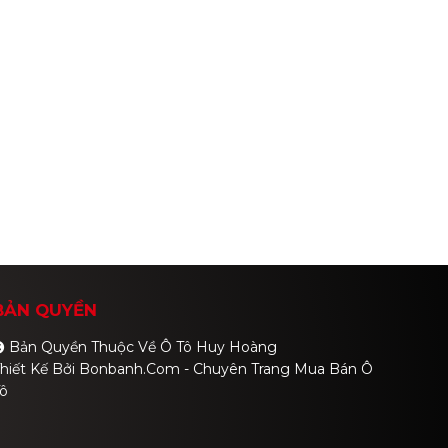
BẢN QUYỀN
Bản Quyền Thuộc Về Ô Tô Huy Hoàng
hiết Kế Bởi
Bonbanh.com - Chuyên Trang Mua Bán Ô
ô