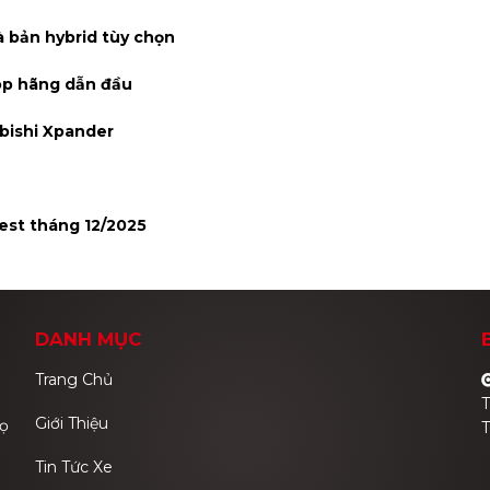
à bản hybrid tùy chọn
Top hãng dẫn đầu
ubishi Xpander
rest tháng 12/2025
DANH MỤC
Trang Chủ
T
Giới Thiệu
họ
T
Tin Tức Xe