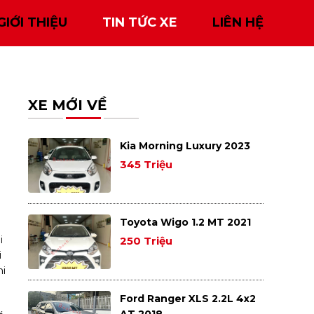
GIỚI THIỆU
TIN TỨC XE
LIÊN HỆ
XE MỚI VỀ
Kia Morning Luxury 2023
345 Triệu
Toyota Wigo 1.2 MT 2021
i
250 Triệu
i
hi
Ford Ranger XLS 2.2L 4x2
AT 2018