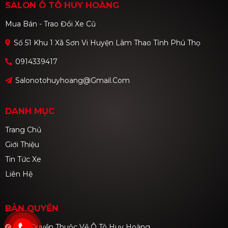
SALON Ô TÔ HUY HOÀNG
Mua Bán - Trao Đổi Xe Cũ
Số 51 Khu 1 Xã Sơn Vi Huyện Lâm Thao Tỉnh Phú Thọ
0914339417
Salonotohuyhoang@gmail.com
DANH MỤC
Trang Chủ
Giới Thiệu
Tin Tức Xe
Liên Hệ
BẢN QUYỀN
Bản Quyền Thuộc Về Ô Tô Huy Hoàng