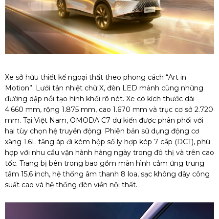
Xe sở hữu thiết kế ngoại thất theo phong cách “Art in
Motion”. Lưới tản nhiệt chữ X, đèn LED mảnh cùng những
đường dập nổi tạo hình khối rõ nét.
Xe có
kích thước dài
4.660 mm, rộng 1.875 mm, cao 1.670 mm và trục cơ sở 2.720
mm. Tại Việt Nam, OMODA C7 dự kiến được phân phối với
hai tùy chọn hệ truyền động. Phiên bản sử dụng động cơ
xăng 1.6L tăng áp đi kèm hộp số ly hợp kép 7 cấp (DCT), phù
hợp với nhu cầu vận hành hàng ngày trong đô thị và trên cao
tốc. Trang bị bên trong bao gồm màn hình cảm ứng trung
tâm 15,6 inch, hệ thống âm thanh 8 loa, sạc không dây công
suất cao và hệ thống đèn viền nội thất.