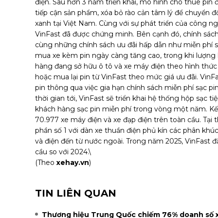
điện. Sau hơn 3 năm triển khai, mô hình cho thuê pin
tiếp cận sản phẩm, xóa bỏ rào cản tâm lý để chuyển 
xanh tại Việt Nam. Cùng với sự phát triển của công ng
VinFast đã được chứng minh. Bên cạnh đó, chính sách 
cùng những chính sách ưu đãi hấp dẫn như miễn phí s
mua xe kèm pin ngày càng tăng cao, trong khi lượng
hàng đang sở hữu ô tô và xe máy điện theo hình thức 
hoặc mua lại pin từ VinFast theo mức giá ưu đãi. Vi
pin thông qua việc gia hạn chính sách miễn phí sạc pin
thời gian tới, VinFast sẽ triển khai hệ thống hộp sạc ti
khách hàng sạc pin miễn phí trong vòng một năm. Kết
70.977 xe máy điện và xe đạp điện trên toàn cầu. Tại 
phần số 1 với dàn xe thuần điện phủ kín các phân khú
và điện đến từ nước ngoài. Trong năm 2025, VinFast đặ
cầu so với 2024.\
(Theo
xehay.vn
)
TIN LIÊN QUAN
Thương hiệu Trung Quốc chiếm 76% doanh số x