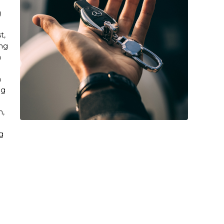
g
t,
àng
h
m
ng
n,
g