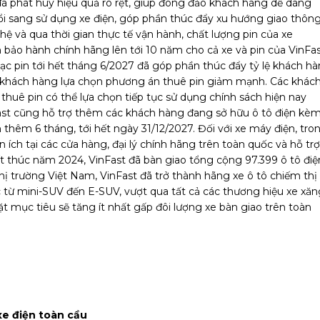
 đã phát huy hiệu quả rõ rệt, giúp đông đảo khách hàng dễ dàng
đổi sang sử dụng xe điện, góp phần thúc đẩy xu hướng giao thôn
hệ và qua thời gian thực tế vận hành, chất lượng pin của xe
bảo hành chính hãng lên tới 10 năm cho cả xe và pin của VinFas
ạc pin tới hết tháng 6/2027 đã góp phần thúc đẩy tỷ lệ khách h
 khách hàng lựa chọn phương án thuê pin giảm mạnh. Các khác
thuê pin có thể lựa chọn tiếp tục sử dụng chính sách hiện nay
nFast cũng hỗ trợ thêm các khách hàng đang sở hữu ô tô điện kè
 thêm 6 tháng, tới hết ngày 31/12/2027. Đối với xe máy điện, tro
ện ích tại các cửa hàng, đại lý chính hãng trên toàn quốc và hỗ trợ
 thúc năm 2024, VinFast đã bàn giao tổng cộng 97.399 ô tô điệ
thị trường Việt Nam, VinFast đã trở thành hãng xe ô tô chiếm thị
c từ mini-SUV đến E-SUV, vượt qua tất cả các thương hiệu xe xăn
t mục tiêu sẽ tăng ít nhất gấp đôi lượng xe bàn giao trên toàn
e điện toàn cầu