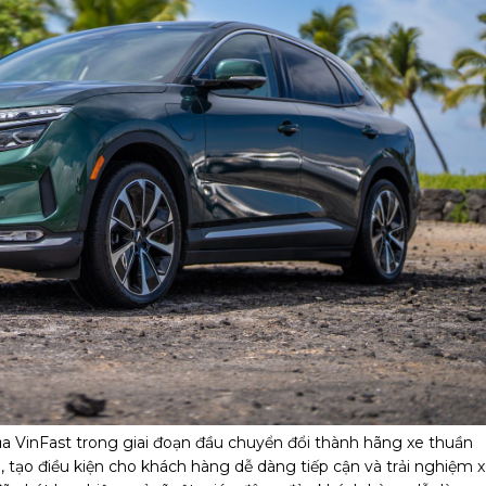
của VinFast trong giai đoạn đầu chuyển đổi thành hãng xe thuần
 tạo điều kiện cho khách hàng dễ dàng tiếp cận và trải nghiệm 