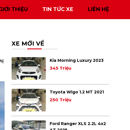
GIỚI THIỆU
TIN TỨC XE
LIÊN HỆ
XE MỚI VỀ
Kia Morning Luxury 2023
hị
345 Triệu
Toyota Wigo 1.2 MT 2021
250 Triệu
Ford Ranger XLS 2.2L 4x2
AT 2018