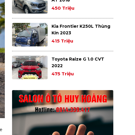
450 Triệu
Kia Frontier K250L Thùng
Kín 2023
415 Triệu
Toyota Raize G 1.0 CVT
2022
475 Triệu
xe