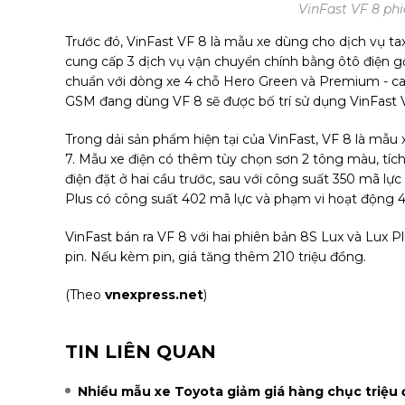
VinFast VF 8 phi
Trước đó, VinFast VF 8 là mẫu xe dùng cho dịch vụ tax
cung cấp 3 dịch vụ vận chuyển chính bằng ôtô điện gồ
chuẩn với dòng xe 4 chỗ Hero Green và Premium - cao
GSM đang dùng VF 8 sẽ được bố trí sử dụng VinFast 
Trong dải sản phẩm hiện tại của VinFast, VF 8 là mẫu 
7. Mẫu xe điện có thêm tùy chọn sơn 2 tông màu, tích h
điện đặt ở hai cầu trước, sau với công suất 350 mã lự
Plus có công suất 402 mã lực và phạm vi hoạt động 4
VinFast bán ra VF 8 với hai phiên bản 8S Lux và Lux Pl
pin. Nếu kèm pin, giá tăng thêm 210 triệu đồng.
(Theo
vnexpress.net
)
TIN LIÊN QUAN
Nhiều mẫu xe Toyota giảm giá hàng chục triệu