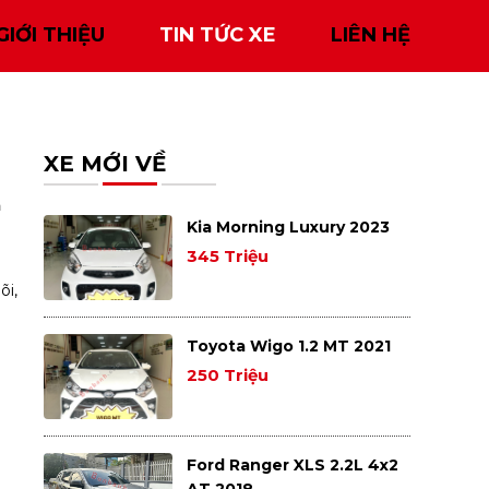
GIỚI THIỆU
TIN TỨC XE
LIÊN HỆ
XE MỚI VỀ
a
Kia Morning Luxury 2023
345 Triệu
õi,
Toyota Wigo 1.2 MT 2021
250 Triệu
i
Ford Ranger XLS 2.2L 4x2
AT 2018