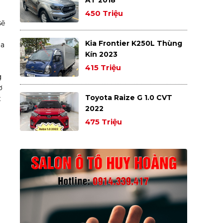
450 Triệu
sẽ
Kia Frontier K250L Thùng
ủa
Kín 2023
415 Triệu
g
ơ
Toyota Raize G 1.0 CVT
x
2022
475 Triệu