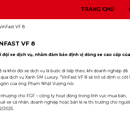
TRANG CHỦ
VinFast VF 8
NFAST VF 8
i đội xe dịch vụ, nhằm đảm bảo định vị dòng xe cao cấp củ
8 ra khỏi đội xe dịch vụ là bước đi tiếp theo, khi doanh nghiệp đã
ua dịch vụ Xanh SM Luxury. "VinFast VF 8 sẽ trở về định vị cốt l
 ngôn của ông Phạm Nhật Vượng nói.
 nhượng cho FGF – công ty hoạt động trong lĩnh vực mua bán,
huê xe cá nhân, doanh nghiệp hoặc bán lẻ ra thị trường cho ngườ
2/2025.