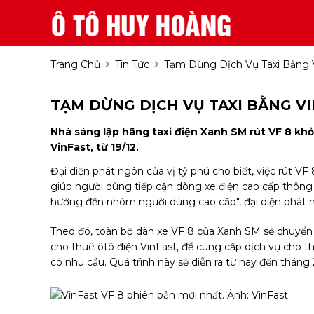
Trang Chủ
Tin Tức
Tạm Dừng Dịch Vụ Taxi Bằng 
TẠM DỪNG DỊCH VỤ TAXI BẰNG VI
Nhà sáng lập hãng taxi điện Xanh SM rút VF 8 khỏ
VinFast, từ 19/12.
Đại diện phát ngôn của vị tỷ phú cho biết, việc rút VF 
giúp người dùng tiếp cận dòng xe điện cao cấp thông q
hướng đến nhóm người dùng cao cấp", đại diện phát
Theo đó, toàn bộ dàn xe VF 8 của Xanh SM sẽ chuyển
cho thuê ôtô điện VinFast, để cung cấp dịch vụ cho t
có nhu cầu. Quá trình này sẽ diễn ra từ nay đến tháng 