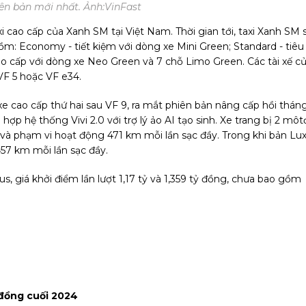
ên bản mới nhất. Ảnh:
VinFast
i cao cấp của Xanh SM tại Việt Nam. Thời gian tới, taxi Xanh SM 
m: Economy - tiết kiệm với dòng xe Mini Green; Standard - tiêu
 cấp với dòng xe Neo Green và 7 chỗ Limo Green. Các tài xế c
VF 5 hoặc VF e34.
xe cao cấp thứ hai sau VF 9, ra mắt phiên bản nâng cấp hồi thán
ợp hệ thống Vivi 2.0 với trợ lý ảo AI tạo sinh. Xe trang bị 2 môt
c và phạm vi hoạt động 471 km mỗi lần sạc đầy. Trong khi bản Lu
57 km mỗi lần sạc đầy.
us, giá khởi điểm lần lượt 1,17 tỷ và 1,359 tỷ đồng, chưa bao gồm
 đồng cuối 2024