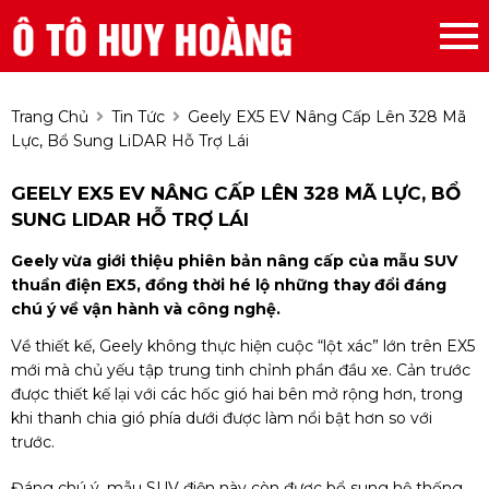
Trang Chủ
Tin Tức
Geely EX5 EV Nâng Cấp Lên 328 Mã
Lực, Bổ Sung LiDAR Hỗ Trợ Lái
GEELY EX5 EV NÂNG CẤP LÊN 328 MÃ LỰC, BỔ
SUNG LIDAR HỖ TRỢ LÁI
Geely vừa giới thiệu phiên bản nâng cấp của mẫu SUV
thuần điện EX5, đồng thời hé lộ những thay đổi đáng
chú ý về vận hành và công nghệ.
Về thiết kế, Geely không thực hiện cuộc “lột xác” lớn trên EX5
mới mà chủ yếu tập trung tinh chỉnh phần đầu xe. Cản trước
được thiết kế lại với các hốc gió hai bên mở rộng hơn, trong
khi thanh chia gió phía dưới được làm nổi bật hơn so với
trước.
Đáng chú ý, mẫu SUV điện này còn được bổ sung hệ thống