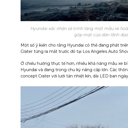
Hyundai xác nhận sẽ trình làng một mẫu xe hoàn
góp mặt của dàn lãnh đạo 
Một số ý kiến cho rằng Hyundai có thể đang phát tr
Crater từng ra mắt trước đó tại Los Angeles Auto Show
Ở chiều hướng thực tế hơn, nhiều khả năng mẫu xe bí 
Hyundai và đang trong chu kỳ nâng cấp lớn. Các thông
concept Crater với lưới tản nhiệt kín, dải LED ban ngà