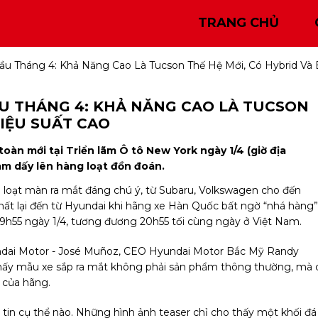
TRANG CHỦ
u Tháng 4: Khả Năng Cao Là Tucson Thế Hệ Mới, Có Hybrid Và 
U THÁNG 4: KHẢ NĂNG CAO LÀ TUCSON
HIỆU SUẤT CAO
oàn mới tại Triển lãm Ô tô New York ngày 1/4 (giờ địa
àm dấy lên hàng loạt đồn đoán.
 loạt màn ra mắt đáng chú ý, từ Subaru, Volkswagen cho đến
 nhất lại đến từ Hyundai khi hãng xe Hàn Quốc bất ngờ “nhá hàng”
 9h55 ngày 1/4, tương đương 20h55 tối cùng ngày ở Việt Nam.
ndai Motor - José Muñoz, CEO Hyundai Motor Bắc Mỹ Randy
 thấy mẫu xe sắp ra mắt không phải sản phẩm thông thường, mà 
u của hãng.
tin cụ thể nào. Những hình ảnh teaser chỉ cho thấy một khối đá