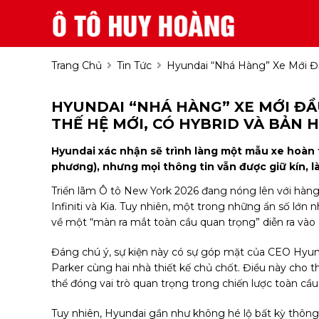
Trang Chủ
Tin Tức
Hyundai “nhá Hàng” Xe Mới Đầ
HYUNDAI “NHÁ HÀNG” XE MỚI ĐẦ
THẾ HỆ MỚI, CÓ HYBRID VÀ BẢN 
Hyundai xác nhận sẽ trình làng một mẫu xe hoàn t
phương), nhưng mọi thông tin vẫn được giữ kín, l
Triển lãm Ô tô New York 2026 đang nóng lên với hàng
Infiniti và Kia. Tuy nhiên, một trong những ẩn số lớn
về một “màn ra mắt toàn cầu quan trọng” diễn ra vào
Đáng chú ý, sự kiện này có sự góp mặt của CEO Hyu
Parker cùng hai nhà thiết kế chủ chốt. Điều này cho
thể đóng vai trò quan trọng trong chiến lược toàn cầ
Tuy nhiên, Hyundai gần như không hé lộ bất kỳ thông 