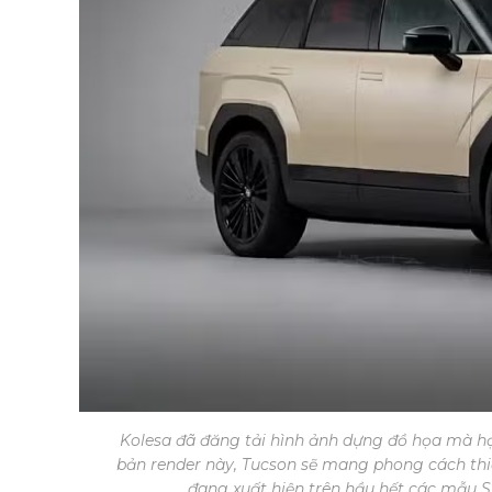
Kolesa đã đăng tải hình ảnh dựng đồ họa mà họ 
bản render này, Tucson sẽ mang phong cách thiế
đang xuất hiện trên hầu hết các mẫu S