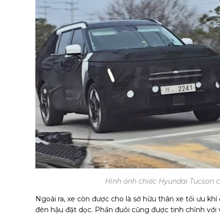
Hình ảnh chiếc Hyundai Tucson c
Ngoài ra, xe còn được cho là sở hữu thân xe tối ưu k
đèn hậu đặt dọc. Phần đuôi cũng được tinh chỉnh với vị