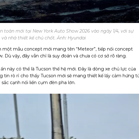
 toàn mới tại New York Auto Show 2026 vào ngày 1/4, với sự
và nhà thiết kế chủ chốt. Ảnh: Hyundai
iển một mẫu concept mới mang tên “Meteor”, tiếp nối concept
. Dù vậy, đây vẫn chỉ là suy đoán và chưa có cơ sở rõ ràng.
ẩn này có thể là Tucson thế hệ mới. Đây là dòng xe chủ lực của
 tin rò rỉ cho thấy Tucson mới sẽ mang thiết kế lấy cảm hứng t
y sắc cạnh nối liền cụm đèn pha lớn.