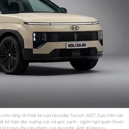
cho rằng là thiết kế của Hyundai Tucson 2027. Dựa trên các
t kế hiện đại, vuông vức và góc cạnh - ngôn ngữ quen thuộc
UV trong dải sản phẩm của Hyundai. Ảnh: Kolesa.ru