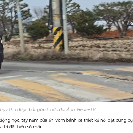
hạy thử được bắt gặp trước đó. Ảnh: HealerTV
hí động học, tay nắm cửa ẩn, vòm bánh xe thiết kế nổi bật cùng c
 trí đặt biển số mới.