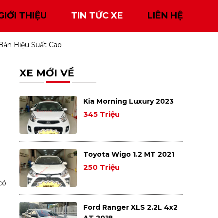
GIỚI THIỆU
TIN TỨC XE
LIÊN HỆ
Bản Hiệu Suất Cao
XE MỚI VỀ
Kia Morning Luxury 2023
345 Triệu
Toyota Wigo 1.2 MT 2021
250 Triệu
có
Ford Ranger XLS 2.2L 4x2
AT 2018