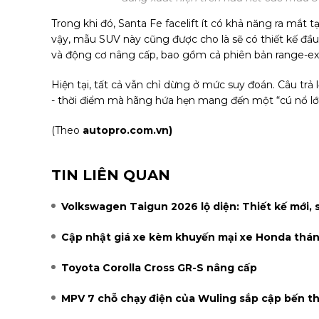
Trong khi đó, Santa Fe facelift ít có khả năng ra mắt t
vậy, mẫu SUV này cũng được cho là sẽ có thiết kế đầ
và động cơ nâng cấp, bao gồm cả phiên bản range-ex
Hiện tại, tất cả vẫn chỉ dừng ở mức suy đoán. Câu trả 
- thời điểm mà hãng hứa hẹn mang đến một “cú nổ l
(Theo
autopro.com.vn)
TIN LIÊN QUAN
Volkswagen Taigun 2026 lộ diện: Thiết kế mới, 
Cập nhật giá xe kèm khuyến mại xe Honda thá
Toyota Corolla Cross GR-S nâng cấp
MPV 7 chỗ chạy điện của Wuling sắp cập bến th