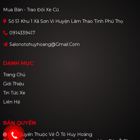
Mua Bán - Trao Đổi Xe Cũ
Số 51 Khu 1 Xã Sơn Vi Huyện Lâm Thao Tỉnh Phú Thọ
0914339417
Salonotohuyhoang@gmail.com
DANH MỤC
Trang Chủ
Giới Thiệu
Tin Tức Xe
Liên Hệ
BẢN QUYỀN
Bản Quyền Thuộc Về Ô Tô Huy Hoàng